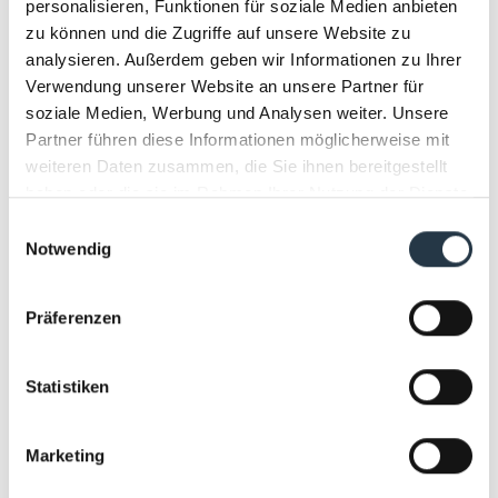
personalisieren, Funktionen für soziale Medien anbieten
zu können und die Zugriffe auf unsere Website zu
analysieren. Außerdem geben wir Informationen zu Ihrer
Verwendung unserer Website an unsere Partner für
soziale Medien, Werbung und Analysen weiter. Unsere
Partner führen diese Informationen möglicherweise mit
weiteren Daten zusammen, die Sie ihnen bereitgestellt
haben oder die sie im Rahmen Ihrer Nutzung der Dienste
gesammelt haben.
Einwilligungsauswahl
Notwendig
Präferenzen
13.11.2017
Konzert "Peter Maffay & Band":
Neues Album "MTV Unplugged"
Statistiken
erobert nationale Chartspitze •
Bereits Maffays 18. Nummer-
Marketing
eins-Platzierung