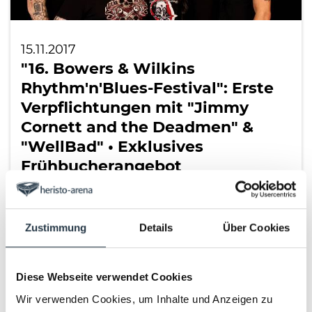
15.11.2017
"16. Bowers & Wilkins
Rhythm'n'Blues-Festival": Erste
Verpflichtungen mit "Jimmy
Cornett and the Deadmen" &
"WellBad" • Exklusives
Frühbucherangebot
16. Bowers & Wilkins Rhythm’n’Blues-
Festival • 27. Oktober (Samstag) 2018
Deutschlands größtes…
Zustimmung
Details
Über Cookies
LESEN
Diese Webseite verwendet Cookies
Wir verwenden Cookies, um Inhalte und Anzeigen zu