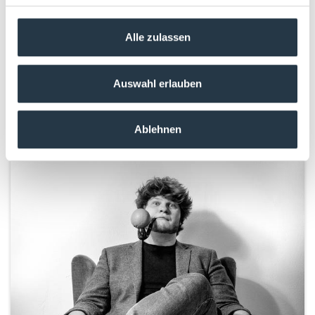
„MTV Unplugged“-Album auf Platz eins •
Zum 18. Mal erobert Maffay die Chart-
Alle zulassen
Spitze
Gratulationen von Fans,…
Auswahl erlauben
LESEN
Ablehnen