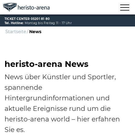
TICKET CENTER 05201 81 80
Tel. Hotline:
Montag bis Freitag 11 - 17 Uhr
Startseite
News
heristo-arena News
News über Künstler und Sportler,
spannende
Hintergrundinformationen und
aktuelle Ereignisse rund um die
heristo-arena world – hier erfahren
Sie es.