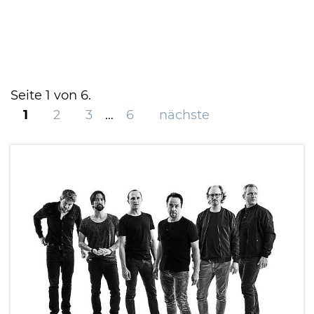
International
Seite 1 von 6.
1
2
3
…
6
nächste