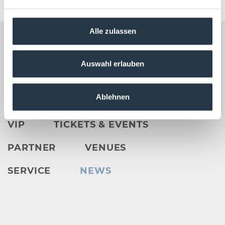
Alle zulassen
Ticket Center 05201 81 80 oder
Auswahl erlauben
karten@
heristo-arena.
nrw
Ablehnen
VIP
TICKETS & EVENTS
PARTNER
VENUES
SERVICE
NEWS