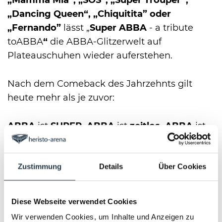
„Mamma Mia“, „SOS“, „Super Trouper”,
„Dancing Queen“, „Chiquitita” oder
„Fernando”
lässt „
Super ABBA
- a tribute
to
ABBA
“
die ABBA-Glitzerwelt auf
Plateauschuhen wieder auferstehen.
Nach dem Comeback des Jahrzehnts gilt
heute mehr als je zuvor:
ABBA
ist
SUPER, ABBA
ist
zeitlos, ABBA
ist
hochaktuell!
Zustimmung
Details
Über Cookies
„SUPER ABBA
- a tribute to ABBA
“
ist nicht
nur ein eindrucksvolles Revival sondern auch
ein wahrhaft „SUPER“ Konzerterlebnis.
Diese Webseite verwendet Cookies
Wir verwenden Cookies, um Inhalte und Anzeigen zu