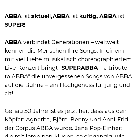
ABBA
ist
aktuell,
ABBA
ist
kultig, ABBA
ist
International
SUPER!
ABBA
verbindet Generationen – weltweit
kennen die Menschen Ihre Songs: In einem
mit viel Liebe musikalisch choreographiertem
Live-Konzert bringt „
SUPER
ABBA
– a tribute
to ABBA“ die un­ver­gessenen Songs von ABBA
auf die Bühne – ein Hochgenuss für jung und
alt!
Genau 50 Jahre ist es jetzt her, dass aus den
Köpfen Agnetha, Björn, Benny und Anni-Frid
der Corpus ABBA wurde. Jene Pop-Einheit,
die mit ihren pop-klugen, so eingängig, wie