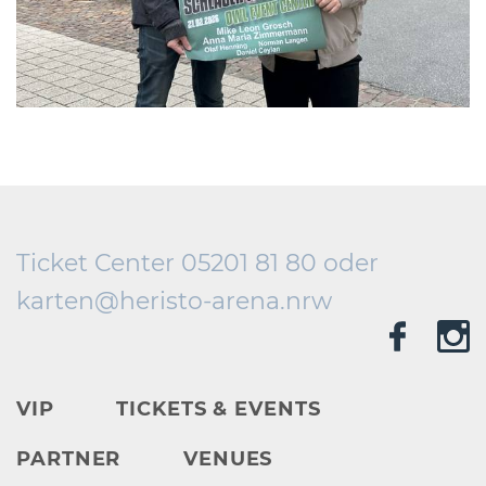
Ticket Center 05201 81 80 oder
karten@
heristo-arena.
nrw
VIP
TICKETS & EVENTS
PARTNER
VENUES