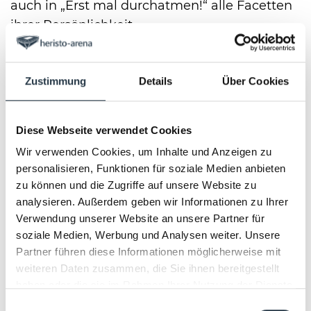
auch in „Erst mal durchatmen!“ alle Facetten
ihrer Persönlichkeit.
Frieda wird weiter geschliffen
Zustimmung
Details
Über Cookies
Frieda Braun ist regelmäßig zu Gast in der
WDR Ladies Night. Mit ihren
Diese Webseite verwendet Cookies
Soloprogrammen füllt sie große Hallen und
Wir verwenden Cookies, um Inhalte und Anzeigen zu
zählt inzwischen wohl zu den erfolgreichsten
personalisieren, Funktionen für soziale Medien anbieten
Kabarett-Bühnenfiguren im Land.
zu können und die Zugriffe auf unsere Website zu
analysieren. Außerdem geben wir Informationen zu Ihrer
Verwendung unserer Website an unsere Partner für
Frieda wird von der Kabarettistin Karin
soziale Medien, Werbung und Analysen weiter. Unsere
Berkenkopf und ihrem Lebenspartner, dem
Partner führen diese Informationen möglicherweise mit
belgischen Kabarettisten und
weiteren Daten zusammen, die Sie ihnen bereitgestellt
Bewegungskünstler Joseph Collard, ständig
haben oder die sie im Rahmen Ihrer Nutzung der Dienste
weiterentwickelt.
gesammelt haben.
Einwilligungsauswahl