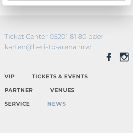
Ticket Center 05201 81 80 oder
karten@
heristo-arena.
nrw
VIP
TICKETS & EVENTS
PARTNER
VENUES
SERVICE
NEWS