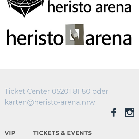
Ticket Center 05201 81 80 oder
karten@
heristo-arena.
nrw
VIP
TICKETS & EVENTS