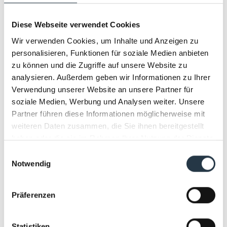
heristo gehört mit einem Jahresumsatz von
Diese Webseite verwendet Cookies
rund 1,8 Milliarden Euro zu den großen
Wir verwenden Cookies, um Inhalte und Anzeigen zu
familiengeführten Unternehmen der
personalisieren, Funktionen für soziale Medien anbieten
Lebensmittel- und Heimtiernahrungsbranche
zu können und die Zugriffe auf unsere Website zu
in Deutschland. Das Unternehmen ist in
analysieren. Außerdem geben wir Informationen zu Ihrer
vierter Generation im Familienbesitz und in
Verwendung unserer Website an unsere Partner für
den Bereichen Human Food
soziale Medien, Werbung und Analysen weiter. Unsere
Partner führen diese Informationen möglicherweise mit
(Fleischveredelung, Feinkost, Fertiggerichte)
weiteren Daten zusammen, die Sie ihnen bereitgestellt
und Pet Food (Heimtiernahrung für Marken
haben oder die sie im Rahmen Ihrer Nutzung der Dienste
und Handelsmarken) aktiv. Rund 3.500
gesammelt haben.
Einwilligungsauswahl
Mitarbeiterinnen und Mitarbeiter arbeiten an
Notwendig
nationalen und internationalen Standorten für
die Unternehmensgruppe.
Präferenzen
Über die OWL
Statistiken