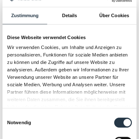
erstklassigen Service und eine exklusive
Atmosphäre geprägt sein und richtet sich
Zustimmung
Details
Über Cookies
insbesondere an Business-Kunden sowie
anspruchsvolle Gäste. Ziel ist es, das Angebot
im Hospitality-Bereich deutlich auszubauen
Diese Webseite verwendet Cookies
und zusätzliche Mehrwerte für Partner und
Wir verwenden Cookies, um Inhalte und Anzeigen zu
Besucher zu schaffen.
personalisieren, Funktionen für soziale Medien anbieten
zu können und die Zugriffe auf unsere Website zu
analysieren. Außerdem geben wir Informationen zu Ihrer
Mit der Kombination aus personeller
Verwendung unserer Website an unsere Partner für
Verstärkung und gezielten Investitionen
soziale Medien, Werbung und Analysen weiter. Unsere
reagiert die OWL Sport & Event GmbH & Co.
Partner führen diese Informationen möglicherweise mit
KG auf die steigenden Anforderungen im
weiteren Daten zusammen, die Sie ihnen bereitgestellt
nationalen und internationalen
haben oder die sie im Rahmen Ihrer Nutzung der Dienste
Veranstaltungsmarkt. Die heristo-arena hat
gesammelt haben.
Einwilligungsauswahl
sich in den vergangenen Jahren als
Notwendig
bedeutender Standort für Sport,