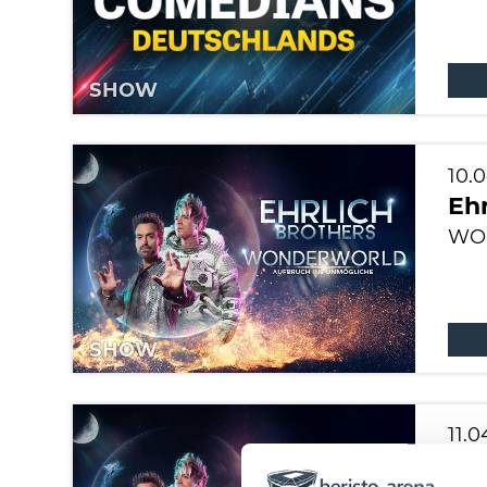
SHOW
10.
Ehr
WON
SHOW
11.
Ehr