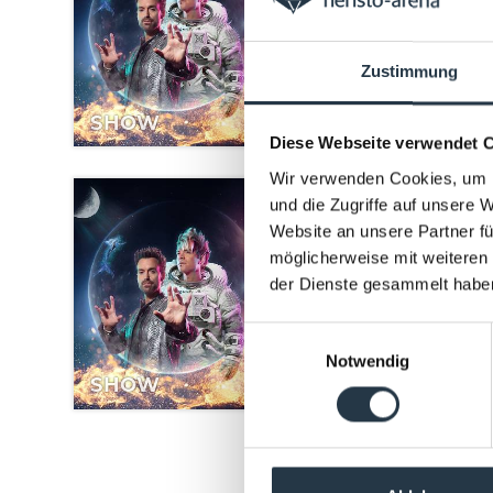
WON
Zustimmung
SHOW
Diese Webseite verwendet 
Wir verwenden Cookies, um I
und die Zugriffe auf unsere 
11.
Website an unsere Partner fü
Ehr
möglicherweise mit weiteren
WON
der Dienste gesammelt habe
Einwilligungsauswahl
Notwendig
SHOW