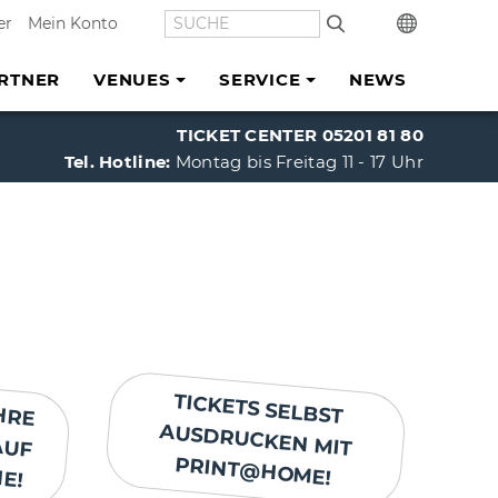
SUCHE
In
er
Mein Konto
RTNER
VENUES
SERVICE
NEWS
TICKET CENTER 05201 81 80
Tel. Hotline:
Montag bis Freitag 11 - 17 Uhr
HRE
AUF
TICKETS SELBST
AUSDRUCKEN MIT
E!
PRINT@HOME!