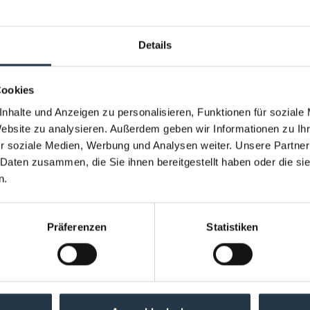
DERWORLD - Aufbruch ins Unmögliche
Details
EHRLICH BROTHERS
Cookies
nhalte und Anzeigen zu personalisieren, Funktionen für soziale
Website zu analysieren. Außerdem geben wir Informationen zu I
04.2027
heristo-arena
r soziale Medien, Werbung und Analysen weiter. Unsere Partner
lich Brothers
 Daten zusammen, die Sie ihnen bereitgestellt haben oder die s
DERWORLD - Aufbruch ins Unmögliche
n.
Präferenzen
Statistiken
EHRLICH BROTHERS