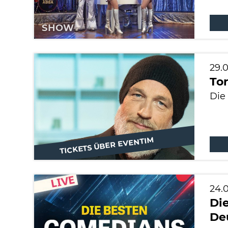
SHOW
29.
Tor
Die
TICKETS ÜBER EVENTIM
SHOW
24.
Di
De