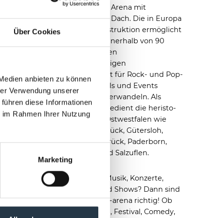
multifunktionale Arena mit
verschließbarem Dach. Die in Europa
einzigartige Konstruktion ermöglicht
Über Cookies
es, das Stadion innerhalb von 90
Sekunden in einen
wetterunabhängigen
Veranstaltungsort für Rock- und Pop-
 Medien anbieten zu können
Konzerte, Festivals und Events
hrer Verwendung unserer
jeglicher Art zu verwandeln. Als
 führen diese Informationen
Event-Location bedient die heristo-
ie im Rahmen Ihrer Nutzung
arena Städte in Ostwestfalen wie
Bielefeld, Osnabrück, Gütersloh,
Rheda-Wiedenbrück, Paderborn,
Detmold und Bad Salzuflen.
Marketing
Sie lieben gute Musik, Konzerte,
Sport-Events und Shows? Dann sind
Sie in der heristo-arena richtig! Ob
Schlager, Musical, Festival, Comedy,