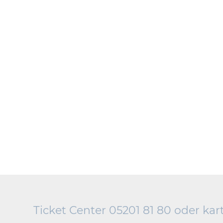
Ticket Center 05201 81 80 oder
kar