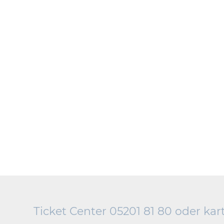
Ticket Center 05201 81 80 oder
kar