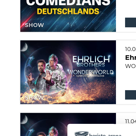
SHOW
10.
Ehr
WON
SHOW
11.
Ehr