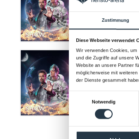
WON
Zustimmung
SHOW
Diese Webseite verwendet 
Wir verwenden Cookies, um I
und die Zugriffe auf unsere 
11.
Website an unsere Partner fü
Ehr
möglicherweise mit weiteren
WON
der Dienste gesammelt habe
Einwilligungsauswahl
Notwendig
SHOW