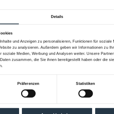
DERWORLD - Aufbruch ins Unmögliche
Details
EHRLICH BROTHERS
Cookies
nhalte und Anzeigen zu personalisieren, Funktionen für soziale
Website zu analysieren. Außerdem geben wir Informationen zu I
04.2027
heristo-arena
r soziale Medien, Werbung und Analysen weiter. Unsere Partner
lich Brothers
 Daten zusammen, die Sie ihnen bereitgestellt haben oder die s
DERWORLD - Aufbruch ins Unmögliche
n.
Präferenzen
Statistiken
EHRLICH BROTHERS