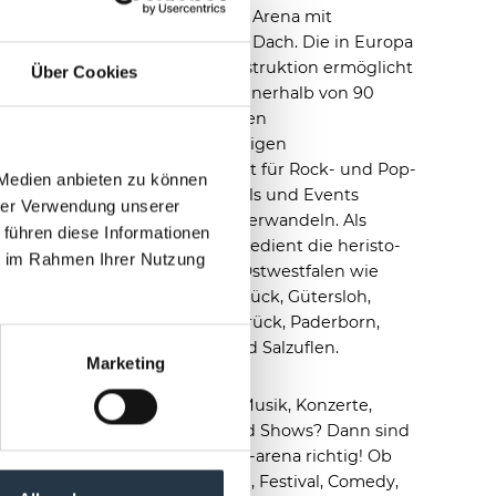
multifunktionale Arena mit
verschließbarem Dach. Die in Europa
einzigartige Konstruktion ermöglicht
Über Cookies
es, das Stadion innerhalb von 90
Sekunden in einen
wetterunabhängigen
Veranstaltungsort für Rock- und Pop-
 Medien anbieten zu können
Konzerte, Festivals und Events
hrer Verwendung unserer
jeglicher Art zu verwandeln. Als
 führen diese Informationen
Event-Location bedient die heristo-
ie im Rahmen Ihrer Nutzung
arena Städte in Ostwestfalen wie
Bielefeld, Osnabrück, Gütersloh,
Rheda-Wiedenbrück, Paderborn,
Detmold und Bad Salzuflen.
Marketing
Sie lieben gute Musik, Konzerte,
Sport-Events und Shows? Dann sind
Sie in der heristo-arena richtig! Ob
Schlager, Musical, Festival, Comedy,