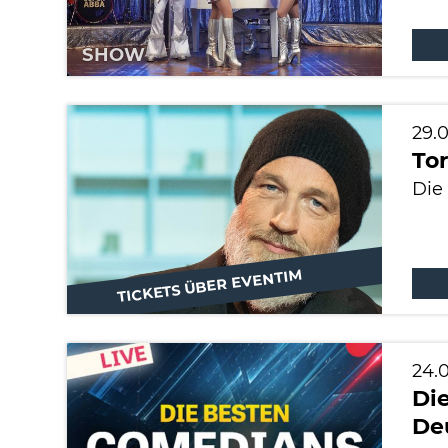
SHOW
29.
Tor
Die
TICKETS ÜBER EVENTIM
SHOW
24.
Di
De