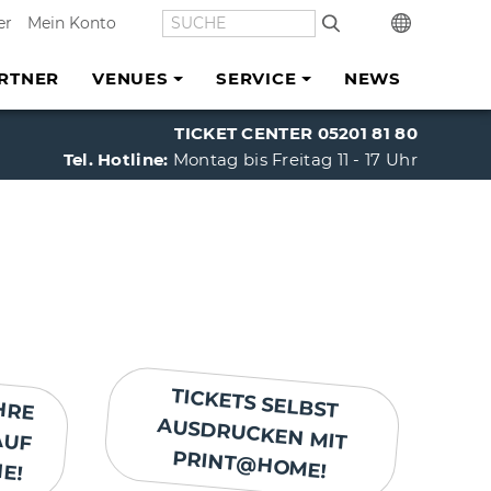
SUCHE
In
er
Mein Konto
RTNER
VENUES
SERVICE
NEWS
TICKET CENTER 05201 81 80
Tel. Hotline:
Montag bis Freitag 11 - 17 Uhr
HRE
AUF
TICKETS SELBST
AUSDRUCKEN MIT
E!
PRINT@HOME!