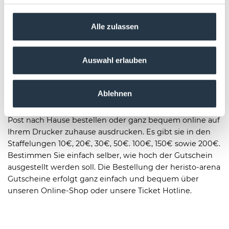
in unserem Online-Shop!
Alle zulassen
Gutscheine
Mit dem Konzert- und Event-Gutschein von der heristo-
Auswahl erlauben
arena verschenken Sie Zeit an Freunde und Verwandte.
Verschenken Sie mit dem Gutschein für Konzerte und
Events ein unvergessliches Ereignis. Egal ob als
Ablehnen
Geschenk-Gutschein zu Weihnachten, zum Geburtstag
oder einfach nur so. Unsere Gutscheine können Sie per
Post nach Hause bestellen oder ganz bequem online auf
Ihrem Drucker zuhause ausdrucken. Es gibt sie in den
Staffelungen 10€, 20€, 30€, 50€. 100€, 150€ sowie 200€.
Bestimmen Sie einfach selber, wie hoch der Gutschein
ausgestellt werden soll. Die Bestellung der heristo-arena
Gutscheine erfolgt ganz einfach und bequem über
unseren Online-Shop oder unsere Ticket Hotline.