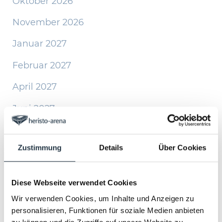
Oktober 2026
November 2026
Januar 2027
Februar 2027
April 2027
Juni 2027
Oktober 2027
Zustimmung
Details
Über Cookies
November 2027
Diese Webseite verwendet Cookies
Konzerttickets
Wir verwenden Cookies, um Inhalte und Anzeigen zu
personalisieren, Funktionen für soziale Medien anbieten
Die heristo-arena in Halle/Westfalen ist eine 11.500