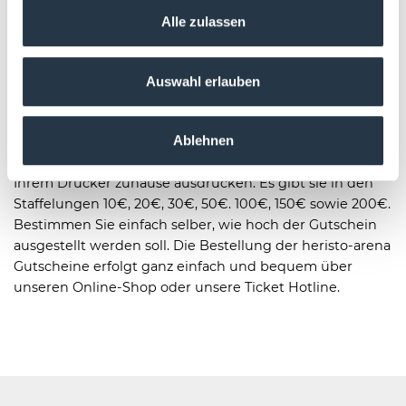
Gutscheine
Alle zulassen
Mit dem Konzert- und Event-Gutschein von der heristo-
arena verschenken Sie Zeit an Freunde und Verwandte.
Verschenken Sie mit dem Gutschein für Konzerte und
Auswahl erlauben
Events ein unvergessliches Ereignis. Egal ob als
Geschenk-Gutschein zu Weihnachten, zum Geburtstag
Ablehnen
oder einfach nur so. Unsere Gutscheine können Sie per
Post nach Hause bestellen oder ganz bequem online auf
Ihrem Drucker zuhause ausdrucken. Es gibt sie in den
Staffelungen 10€, 20€, 30€, 50€. 100€, 150€ sowie 200€.
Bestimmen Sie einfach selber, wie hoch der Gutschein
ausgestellt werden soll. Die Bestellung der heristo-arena
Gutscheine erfolgt ganz einfach und bequem über
unseren Online-Shop oder unsere Ticket Hotline.