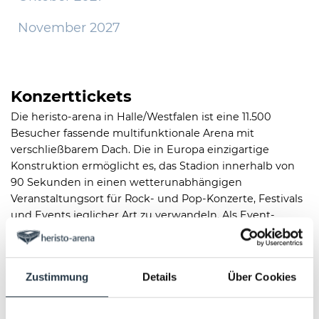
November 2027
Konzerttickets
Die heristo-arena in Halle/Westfalen ist eine 11.500
Besucher fassende multifunktionale Arena mit
verschließbarem Dach. Die in Europa einzigartige
Konstruktion ermöglicht es, das Stadion innerhalb von
90 Sekunden in einen wetterunabhängigen
Veranstaltungsort für Rock- und Pop-Konzerte, Festivals
und Events jeglicher Art zu verwandeln. Als Event-
Location bedient die heristo-arena Städte in
Ostwestfalen wie Bielefeld, Osnabrück, Gütersloh,
Rheda-Wiedenbrück, Paderborn, Detmold und Bad
Zustimmung
Details
Über Cookies
Salzuflen.
Sie lieben gute Musik, Konzerte, Sport-Events und