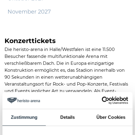
November 2027
Konzerttickets
Die heristo-arena in Halle/Westfalen ist eine 11.500
Besucher fassende multifunktionale Arena mit
verschließbarem Dach. Die in Europa einzigartige
Konstruktion ermöglicht es, das Stadion innerhalb von
90 Sekunden in einen wetterunabhängigen
Veranstaltungsort für Rock- und Pop-Konzerte, Festivals
und Events jeglicher Art zu verwandeln. Als Event-
Location bedient die heristo-arena Städte in
Ostwestfalen wie Bielefeld, Osnabrück, Gütersloh,
Rheda-Wiedenbrück, Paderborn, Detmold und Bad
Zustimmung
Details
Über Cookies
Salzuflen.
Sie lieben gute Musik, Konzerte, Sport-Events und