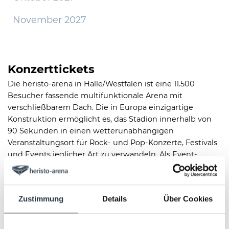
November 2027
Konzerttickets
Die heristo-arena in Halle/Westfalen ist eine 11.500
Besucher fassende multifunktionale Arena mit
verschließbarem Dach. Die in Europa einzigartige
Konstruktion ermöglicht es, das Stadion innerhalb von
90 Sekunden in einen wetterunabhängigen
Veranstaltungsort für Rock- und Pop-Konzerte, Festivals
und Events jeglicher Art zu verwandeln. Als Event-
Location bedient die heristo-arena Städte in
Ostwestfalen wie Bielefeld, Osnabrück, Gütersloh,
Rheda-Wiedenbrück, Paderborn, Detmold und Bad
Zustimmung
Details
Über Cookies
Salzuflen.
Sie lieben gute Musik, Konzerte, Sport-Events und