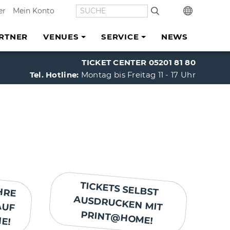
SUCHE
In
er
Mein Konto
RTNER
VENUES
SERVICE
NEWS
TICKET CENTER 05201 81 80
Tel. Hotline:
Montag bis Freitag 11 - 17 Uhr
HRE
AUF
TICKETS SELBST
AUSDRUCKEN MIT
E!
PRINT@HOME!