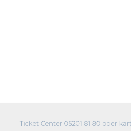
Ticket Center 05201 81 80 oder
kar