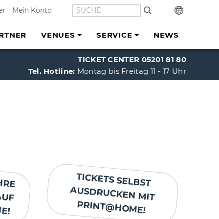
SUCHE
In
er
Mein Konto
RTNER
VENUES
SERVICE
NEWS
TICKET CENTER 05201 81 80
Tel. Hotline:
Montag bis Freitag 11 - 17 Uhr
HRE
AUF
TICKETS SELBST
AUSDRUCKEN MIT
E!
PRINT@HOME!