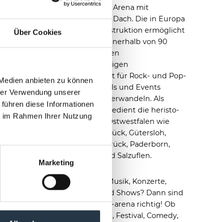
multifunktionale Arena mit
verschließbarem Dach. Die in Europa
einzigartige Konstruktion ermöglicht
Über Cookies
es, das Stadion innerhalb von 90
Sekunden in einen
wetterunabhängigen
Veranstaltungsort für Rock- und Pop-
 Medien anbieten zu können
Konzerte, Festivals und Events
hrer Verwendung unserer
jeglicher Art zu verwandeln. Als
 führen diese Informationen
Event-Location bedient die heristo-
ie im Rahmen Ihrer Nutzung
arena Städte in Ostwestfalen wie
Bielefeld, Osnabrück, Gütersloh,
Rheda-Wiedenbrück, Paderborn,
Detmold und Bad Salzuflen.
Marketing
Sie lieben gute Musik, Konzerte,
Sport-Events und Shows? Dann sind
Sie in der heristo-arena richtig! Ob
Schlager, Musical, Festival, Comedy,