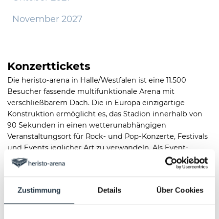
November 2027
Konzerttickets
Die heristo-arena in Halle/Westfalen ist eine 11.500
Besucher fassende multifunktionale Arena mit
verschließbarem Dach. Die in Europa einzigartige
Konstruktion ermöglicht es, das Stadion innerhalb von
90 Sekunden in einen wetterunabhängigen
Veranstaltungsort für Rock- und Pop-Konzerte, Festivals
und Events jeglicher Art zu verwandeln. Als Event-
Location bedient die heristo-arena Städte in
Ostwestfalen wie Bielefeld, Osnabrück, Gütersloh,
Rheda-Wiedenbrück, Paderborn, Detmold und Bad
Zustimmung
Details
Über Cookies
Salzuflen.
Sie lieben gute Musik, Konzerte, Sport-Events und