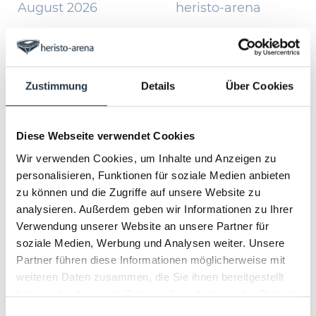
August 2026
heristo-arena
September 2026
heristo-convention
center
Oktober 2026
Zustimmung
Details
Über Cookies
November 2026
Januar 2027
Diese Webseite verwendet Cookies
Wir verwenden Cookies, um Inhalte und Anzeigen zu
Februar 2027
personalisieren, Funktionen für soziale Medien anbieten
April 2027
zu können und die Zugriffe auf unsere Website zu
analysieren. Außerdem geben wir Informationen zu Ihrer
Juni 2027
Verwendung unserer Website an unsere Partner für
soziale Medien, Werbung und Analysen weiter. Unsere
Oktober 2027
Partner führen diese Informationen möglicherweise mit
weiteren Daten zusammen, die Sie ihnen bereitgestellt
November 2027
haben oder die sie im Rahmen Ihrer Nutzung der Dienste
gesammelt haben.
Einwilligungsauswahl