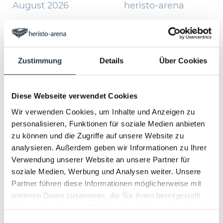
August 2026
heristo-arena
September 2026
heristo-convention
center
Oktober 2026
Zustimmung
Details
Über Cookies
November 2026
Januar 2027
Diese Webseite verwendet Cookies
Wir verwenden Cookies, um Inhalte und Anzeigen zu
Februar 2027
personalisieren, Funktionen für soziale Medien anbieten
April 2027
zu können und die Zugriffe auf unsere Website zu
analysieren. Außerdem geben wir Informationen zu Ihrer
Juni 2027
Verwendung unserer Website an unsere Partner für
soziale Medien, Werbung und Analysen weiter. Unsere
Oktober 2027
Partner führen diese Informationen möglicherweise mit
weiteren Daten zusammen, die Sie ihnen bereitgestellt
November 2027
haben oder die sie im Rahmen Ihrer Nutzung der Dienste
gesammelt haben.
Einwilligungsauswahl