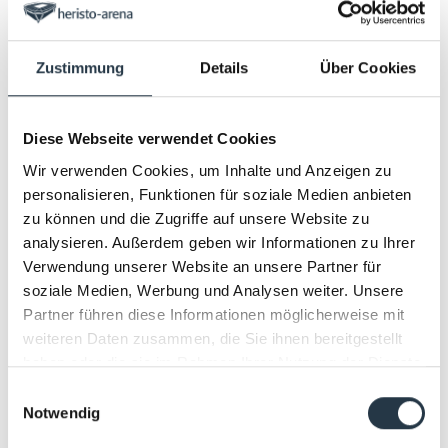
verschließbarem Dach. Die in Europa einzigartige
Konstruktion ermöglicht es, das Stadion innerhalb von
90 Sekunden in einen wetterunabhängigen
Zustimmung
Details
Über Cookies
Veranstaltungsort für Rock- und Pop-Konzerte, Festivals
und Events jeglicher Art zu verwandeln. Als Event-
Location bedient die heristo-arena Städte in
Diese Webseite verwendet Cookies
Ostwestfalen wie Bielefeld, Osnabrück, Gütersloh,
Wir verwenden Cookies, um Inhalte und Anzeigen zu
Rheda-Wiedenbrück, Paderborn, Detmold und Bad
personalisieren, Funktionen für soziale Medien anbieten
Salzuflen.
zu können und die Zugriffe auf unsere Website zu
analysieren. Außerdem geben wir Informationen zu Ihrer
Sie lieben gute Musik, Konzerte, Sport-Events und
Verwendung unserer Website an unsere Partner für
Shows? Dann sind Sie in der heristo-arena richtig! Ob
soziale Medien, Werbung und Analysen weiter. Unsere
Schlager, Musical, Festival, Comedy, Kultur, Jazz, Klassik,
Partner führen diese Informationen möglicherweise mit
Rock oder Pop – bei uns erhalten Sie Tickets für Ihren
weiteren Daten zusammen, die Sie ihnen bereitgestellt
Star! Erleben Sie Konzerte live – und das direkt vor Ihrer
haben oder die sie im Rahmen Ihrer Nutzung der Dienste
Haustür! Sichern Sie sich schon jetzt Ihr Konzert-Ticket
gesammelt haben.
in unserem Online-Shop!
Einwilligungsauswahl
Notwendig