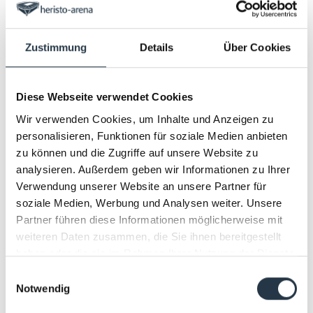
verschließbarem Dach. Die in Europa einzigartige
Konstruktion ermöglicht es, das Stadion innerhalb von
90 Sekunden in einen wetterunabhängigen
Zustimmung
Details
Über Cookies
Veranstaltungsort für Rock- und Pop-Konzerte, Festivals
und Events jeglicher Art zu verwandeln. Als Event-
Location bedient die heristo-arena Städte in
Diese Webseite verwendet Cookies
Ostwestfalen wie Bielefeld, Osnabrück, Gütersloh,
Wir verwenden Cookies, um Inhalte und Anzeigen zu
Rheda-Wiedenbrück, Paderborn, Detmold und Bad
personalisieren, Funktionen für soziale Medien anbieten
Salzuflen.
zu können und die Zugriffe auf unsere Website zu
analysieren. Außerdem geben wir Informationen zu Ihrer
Sie lieben gute Musik, Konzerte, Sport-Events und
Verwendung unserer Website an unsere Partner für
Shows? Dann sind Sie in der heristo-arena richtig! Ob
soziale Medien, Werbung und Analysen weiter. Unsere
Schlager, Musical, Festival, Comedy, Kultur, Jazz, Klassik,
Partner führen diese Informationen möglicherweise mit
Rock oder Pop – bei uns erhalten Sie Tickets für Ihren
weiteren Daten zusammen, die Sie ihnen bereitgestellt
Star! Erleben Sie Konzerte live – und das direkt vor Ihrer
haben oder die sie im Rahmen Ihrer Nutzung der Dienste
Haustür! Sichern Sie sich schon jetzt Ihr Konzert-Ticket
gesammelt haben.
in unserem Online-Shop!
Einwilligungsauswahl
Notwendig