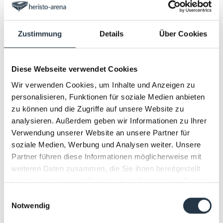
verschließbarem Dach. Die in Europa einzigartige
Konstruktion ermöglicht es, das Stadion innerhalb von
90 Sekunden in einen wetterunabhängigen
Zustimmung
Details
Über Cookies
Veranstaltungsort für Rock- und Pop-Konzerte, Festivals
und Events jeglicher Art zu verwandeln. Als Event-
Location bedient die heristo-arena Städte in
Diese Webseite verwendet Cookies
Ostwestfalen wie Bielefeld, Osnabrück, Gütersloh,
Wir verwenden Cookies, um Inhalte und Anzeigen zu
Rheda-Wiedenbrück, Paderborn, Detmold und Bad
personalisieren, Funktionen für soziale Medien anbieten
Salzuflen.
zu können und die Zugriffe auf unsere Website zu
analysieren. Außerdem geben wir Informationen zu Ihrer
Sie lieben gute Musik, Konzerte, Sport-Events und
Verwendung unserer Website an unsere Partner für
Shows? Dann sind Sie in der heristo-arena richtig! Ob
soziale Medien, Werbung und Analysen weiter. Unsere
Schlager, Musical, Festival, Comedy, Kultur, Jazz, Klassik,
Partner führen diese Informationen möglicherweise mit
Rock oder Pop – bei uns erhalten Sie Tickets für Ihren
weiteren Daten zusammen, die Sie ihnen bereitgestellt
Star! Erleben Sie Konzerte live – und das direkt vor Ihrer
haben oder die sie im Rahmen Ihrer Nutzung der Dienste
Haustür! Sichern Sie sich schon jetzt Ihr Konzert-Ticket
gesammelt haben.
in unserem Online-Shop!
Einwilligungsauswahl
Notwendig