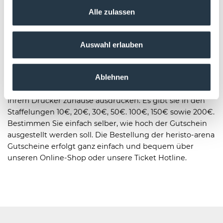
Gutscheine
Alle zulassen
Mit dem Konzert- und Event-Gutschein von der heristo-
arena verschenken Sie Zeit an Freunde und Verwandte.
Verschenken Sie mit dem Gutschein für Konzerte und
Auswahl erlauben
Events ein unvergessliches Ereignis. Egal ob als
Geschenk-Gutschein zu Weihnachten, zum Geburtstag
Ablehnen
oder einfach nur so. Unsere Gutscheine können Sie per
Post nach Hause bestellen oder ganz bequem online auf
Ihrem Drucker zuhause ausdrucken. Es gibt sie in den
Staffelungen 10€, 20€, 30€, 50€. 100€, 150€ sowie 200€.
Bestimmen Sie einfach selber, wie hoch der Gutschein
ausgestellt werden soll. Die Bestellung der heristo-arena
Gutscheine erfolgt ganz einfach und bequem über
unseren Online-Shop oder unsere Ticket Hotline.