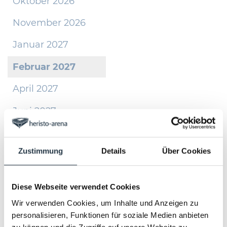
Oktober 2026
November 2026
Januar 2027
Februar 2027
April 2027
Juni 2027
Oktober 2027
Zustimmung
Details
Über Cookies
November 2027
Diese Webseite verwendet Cookies
Konzerttickets
Wir verwenden Cookies, um Inhalte und Anzeigen zu
personalisieren, Funktionen für soziale Medien anbieten
Die heristo-arena in Halle/Westfalen ist eine 11.500