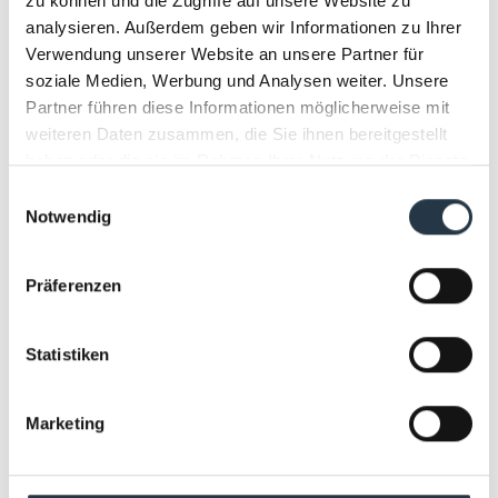
zu können und die Zugriffe auf unsere Website zu
Besucher fassende multifunktionale Arena mit
analysieren. Außerdem geben wir Informationen zu Ihrer
verschließbarem Dach. Die in Europa einzigartige
Verwendung unserer Website an unsere Partner für
Konstruktion ermöglicht es, das Stadion innerhalb von
soziale Medien, Werbung und Analysen weiter. Unsere
90 Sekunden in einen wetterunabhängigen
Partner führen diese Informationen möglicherweise mit
Veranstaltungsort für Rock- und Pop-Konzerte, Festivals
und Events jeglicher Art zu verwandeln. Als Event-
weiteren Daten zusammen, die Sie ihnen bereitgestellt
Location bedient die heristo-arena Städte in
haben oder die sie im Rahmen Ihrer Nutzung der Dienste
Ostwestfalen wie Bielefeld, Osnabrück, Gütersloh,
gesammelt haben.
Einwilligungsauswahl
Rheda-Wiedenbrück, Paderborn, Detmold und Bad
Notwendig
Salzuflen.
Präferenzen
Sie lieben gute Musik, Konzerte, Sport-Events und
Shows? Dann sind Sie in der heristo-arena richtig! Ob
Schlager, Musical, Festival, Comedy, Kultur, Jazz, Klassik,
Statistiken
Rock oder Pop – bei uns erhalten Sie Tickets für Ihren
Star! Erleben Sie Konzerte live – und das direkt vor Ihrer
Haustür! Sichern Sie sich schon jetzt Ihr Konzert-Ticket
Marketing
in unserem Online-Shop!