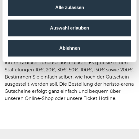
Gutscheine
Alle zulassen
Mit dem Konzert- und Event-Gutschein von der heristo-
arena verschenken Sie Zeit an Freunde und Verwandte.
Verschenken Sie mit dem Gutschein für Konzerte und
Auswahl erlauben
Events ein unvergessliches Ereignis. Egal ob als
Geschenk-Gutschein zu Weihnachten, zum Geburtstag
Ablehnen
oder einfach nur so. Unsere Gutscheine können Sie per
Post nach Hause bestellen oder ganz bequem online auf
Ihrem Drucker zuhause ausdrucken. Es gibt sie in den
Staffelungen 10€, 20€, 30€, 50€. 100€, 150€ sowie 200€.
Bestimmen Sie einfach selber, wie hoch der Gutschein
ausgestellt werden soll. Die Bestellung der heristo-arena
Gutscheine erfolgt ganz einfach und bequem über
unseren Online-Shop oder unsere Ticket Hotline.