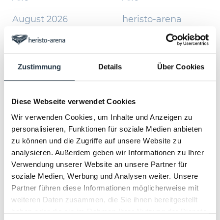
August 2026
heristo-arena
September 2026
heristo-convention
center
Oktober 2026
Zustimmung
Details
Über Cookies
November 2026
Diese Webseite verwendet Cookies
Januar 2027
Wir verwenden Cookies, um Inhalte und Anzeigen zu
Februar 2027
personalisieren, Funktionen für soziale Medien anbieten
zu können und die Zugriffe auf unsere Website zu
April 2027
analysieren. Außerdem geben wir Informationen zu Ihrer
Verwendung unserer Website an unsere Partner für
Juni 2027
soziale Medien, Werbung und Analysen weiter. Unsere
Partner führen diese Informationen möglicherweise mit
Oktober 2027
weiteren Daten zusammen, die Sie ihnen bereitgestellt
November 2027
haben oder die sie im Rahmen Ihrer Nutzung der Dienste