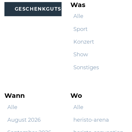
Was
GESCHENKGUTSCHEINE
Alle
Sport
Konzert
Show
Sonstiges
Wann
Wo
Alle
Alle
August 2026
heristo-arena