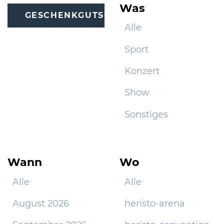
Was
GESCHENKGUTSCHEINE
Alle
Sport
Konzert
Show
Sonstiges
Wann
Wo
Alle
Alle
August 2026
heristo-arena