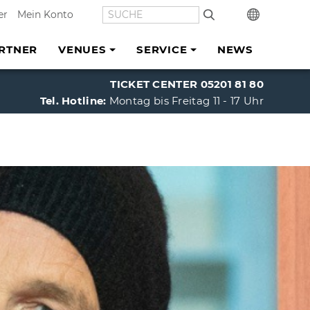
SUCHE
In
er
Mein Konto
RTNER
VENUES
SERVICE
NEWS
TICKET CENTER 05201 81 80
Tel. Hotline:
Montag bis Freitag 11 - 17 Uhr