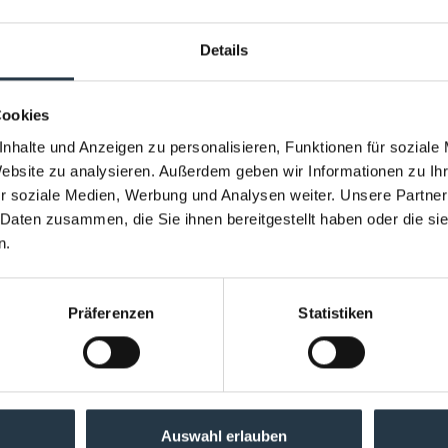
erden!
Details
Cookies
COURT HOTEL
nhalte und Anzeigen zu personalisieren, Funktionen für soziale
Website zu analysieren. Außerdem geben wir Informationen zu I
direkt neben der heristo-arena.
r soziale Medien, Werbung und Analysen weiter. Unsere Partner
 Daten zusammen, die Sie ihnen bereitgestellt haben oder die s
n.
Präferenzen
Statistiken
l geht es im weitesten Sinne ums Reisen. Da
ssbar rum. Bei Ihnen, aber auch in der Welt –
e. Sie verstehen sicher, dass ich mich hier
mreiße es mal mit: „Ein beiger Mann in
Auswahl erlauben