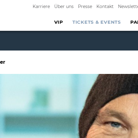
Karriere
Über uns
Presse
Kontakt
Newslett
VIP
TICKETS & EVENTS
PA
ter