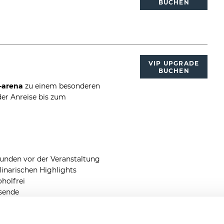
BUCHEN
VIP UPGRADE
BUCHEN
o-arena
zu einem besonderen
der Anreise bis zum
tunden vor der Veranstaltung
inarischen Highlights
holfrei
gsende
d schnellen Zugang zur Arena
ch Verfügbarkeit)