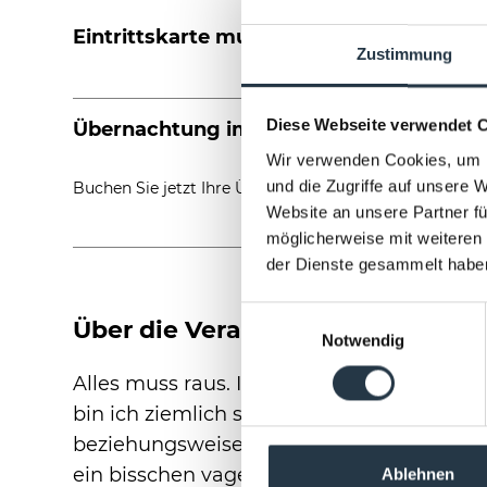
Eintrittskarte muss separat erworben w
Zustimmung
Diese Webseite verwendet 
Übernachtung im COURT HOTEL
Wir verwenden Cookies, um I
und die Zugriffe auf unsere 
Buchen Sie jetzt Ihre Übernachtung im COURT HOTEL, 
Website an unsere Partner fü
möglicherweise mit weiteren
der Dienste gesammelt habe
Einwilligungsauswahl
Über die Veranstaltung
Notwendig
Alles muss raus. Ich zum Beispiel. Diesma
bin ich ziemlich sicher. Ich komme ja unfa
beziehungsweise obenrum, Stichwort: Krust
ein bisschen vage ausdrücken muss. Ich u
Ablehnen