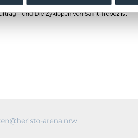
Hochsprache vor? Knete? Gar Tiere? Gare
ftrag – und Die Zyklopen von Saint-Tropez ist
ten@
heristo-arena.
nrw