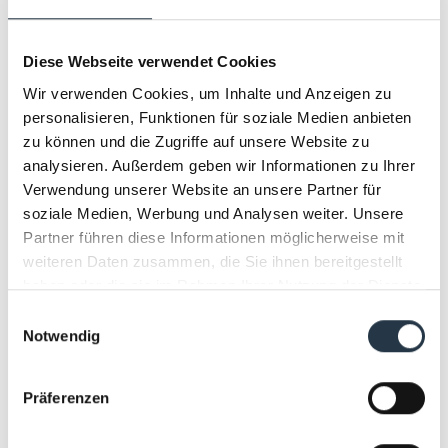
Diese Webseite verwendet Cookies
Wir verwenden Cookies, um Inhalte und Anzeigen zu
personalisieren, Funktionen für soziale Medien anbieten
zu können und die Zugriffe auf unsere Website zu
analysieren. Außerdem geben wir Informationen zu Ihrer
Verwendung unserer Website an unsere Partner für
soziale Medien, Werbung und Analysen weiter. Unsere
Partner führen diese Informationen möglicherweise mit
weiteren Daten zusammen, die Sie ihnen bereitgestellt
haben oder die sie im Rahmen Ihrer Nutzung der Dienste
gesammelt haben.
Einwilligungsauswahl
Notwendig
01.12.2023
Präferenzen
Ronan Keating spielt "Live in
Germany 2024"-Konzert in Haller