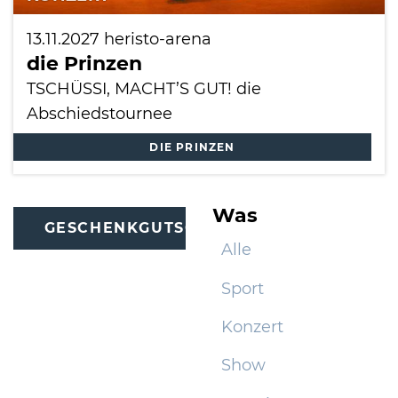
13.11.2027
heristo-arena
die Prinzen
TSCHÜSSI, MACHT’S GUT! die
Abschiedstournee
DIE PRINZEN
Was
GESCHENKGUTSCHEINE
Alle
Sport
Konzert
Show