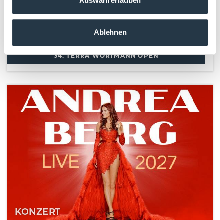
Auswahl erlauben
14.06.2027
–
20.06.2027
heristo-arena
34. TERRA WORTMANN OPEN
Ablehnen
ab sofort im Vorverkauf!
34. TERRA WORTMANN OPEN
KONZERT