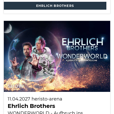
EHRLICH BROTHERS
SHOW
11.04.2027
heristo-arena
Ehrlich Brothers
WONDERWORLD - Aufbruch ins