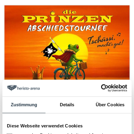
KONZERT
13.11.2027
heristo-arena
die Prinzen
Zustimmung
Details
Über Cookies
TSCHÜSSI, MACHT’S GUT! die
Abschiedstournee
Diese Webseite verwendet Cookies
DIE PRINZEN