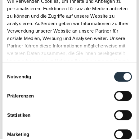
Wir verwenden Cookies, um Inhalte und Anzeigen zu
personalisieren, Funktionen für soziale Medien anbieten
zu können und die Zugriffe auf unsere Website zu
Was
analysieren. Außerdem geben wir Informationen zu Ihrer
GESCHENKGUTSCHEINE
Verwendung unserer Website an unsere Partner für
Alle
soziale Medien, Werbung und Analysen weiter. Unsere
Partner führen diese Informationen möglicherweise mit
Sport
weiteren Daten zusammen, die Sie ihnen bereitgestellt
haben oder die sie im Rahmen Ihrer Nutzung der Dienste
Konzert
gesammelt haben.
Einwilligungsauswahl
Show
Notwendig
Sonstiges
Präferenzen
Statistiken
Wann
Wo
Alle
Alle
Marketing